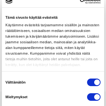
Ulla Peltola, jäsen
Tapio Henttinen, jäsen
Tämä sivusto käyttää evästeitä
Frida Salomaa, jäsen
Käytämme evästeitä tarjoamamme sisällön ja mainosten
Sirpa Satola, varajäsen
räätälöimiseen, sosiaalisen median ominaisuuksien
tukemiseen ja kävijämäärämme analysoimiseen. Lisäksi
Sanni Rinta-Keturi varajäsen
jaamme sosiaalisen median, mainosalan ja analytiikka-
alan kumppaneillemme tietoja siitä, miten käytät
sivustoamme. Kumppanimme voivat yhdistää näitä
tietoja muihin tietoihin, joita olet antanut heille tai joita on
kerätty, kun olet käyttänyt heidän palvelujaan.
S
Välttämätön
u
TÄSTÄ LIPPUKAUPPAAN OSTOKSILLE
o
s
Mieltymykset
t
u