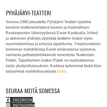
PYHÄJÄRVI-TEATTERI
Vuonna 1980 perustettu Pyhäjärvi-Teatteri tarjoilee
kesäisin teatterielämyksiä kauniin ja historiallisen
Ruukinpuiston läheisyydessä Euran Kauttualla. Virkeä
ja aktiivinen yhdistys järjestää teatterin lisäksi myös
nuorisotoimintaa ja erilaisia tapahtumia. Ympärivuotisen
toiminnan mahdollistaa Euran keskustassa sijaitseva,
vanhasta peltisepänliikkeestä remontoitu Teatteritalo
Pläkki. Tapahtumien lisäksi Pläkki on vuokrattavissa
myös yksityistilaisuuksiin.
Kurkkaa tarkemmat tiedot tilan
tarjoamista mahdollisuuksista
täältä.
SEURAA MEITÄ SOMESSA
FACEBOOK
INSTAGRAM