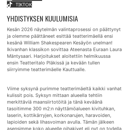
TIKTOK
YHDISTYKSEN KUULUMISIA
Kesän 2026 näytelmän valintaprosessi on päättynyt
ja olemme päättäneet esittää teatterimäellä ensi
kesänä William Shakespearen Kesäyön unelman!
Ikivanhan klassikon sovittaa Ateenasta Euraan Laura
Mäntysaari. Harjoitukset aloitettiin helmikuussa
ensin Teatteritalo Pläkissä ja kevään tullen
siirryimme teatterimäelle Kauttualle.
Viime syksynä purimme teatterimäeltä kaikki vanhat
kulissit pois. Syksyn mittaan alueella tehtiin
merkittäviä maansiirtotöitä ja tänä keväänä
tasoitimme 300 m2:n näyttämöalueen kivituhkan,
laserin, kottikärryjen, korkonarujen, haravoiden,
lapioiden sekä lihasvoiman avulla. Tämän jälkeen
asensimme koko alueelle pihakivet eli nyt on todella