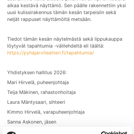
aikaa kestävä näyttämö. Sen päälle rakennettiin yksi
uusi kulissirakennus tämän kesän tarpeisiin sekä
neljät rappuset näyttämöltä metsään.
Tiedot tämän kesän näytelmästä sekä lippukauppa
löytyvät tapahtumia -välilehdeltä eli täältä:
https://pyhajarviteatteri.fi/tapahtumia/
Yhdistyksen hallitus 2026:
Mari Hirvelä, puheenjohtaja
Teija Mäkinen, rahastonhoitaja
Laura Mäntysaari, sihteeri
Kimmo Hirvelä, varapuheenjohtaja
Sanna Askonen, jäsen
Tarvo Kerge, jäsen