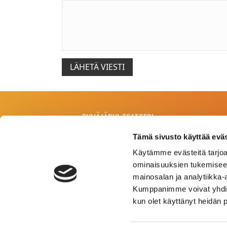
PYHÄJÄRVI-TEATTERI
Tämä sivusto käyttää eväs
Kesäteatteri
Käytämme evästeitä tarjoa
Vohlastentie 1, 27500 Kauttua
ominaisuuksien tukemisee
mainosalan ja analytiikka-
Kumppanimme voivat yhdistää 
Teatteritalo Pläkki
kun olet käyttänyt heidän 
Koulutie 4, 27510 Eura