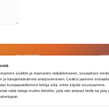
OTA YHTEYTTÄ
LISÄ
teitä
Asiakaspalvelu
Lipu
mamme sisällön ja mainosten räätälöimiseen, sosiaalisen medi
Teat
050-383 2228
n ja kävijämäärämme analysoimiseen. Lisäksi jaamme sosiaali
Näy
Tästä näet tarkemmat yhteystiedot
alan kumppaneillemme tietoja siitä, miten käytät sivustoamme.
Tap
näitä tietoja muihin tietoihin, joita olet antanut heille tai joita 
palvelujaan.