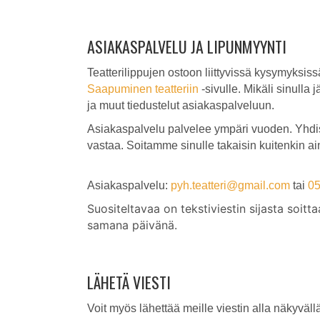
ASIAKASPALVELU JA LIPUNMYYNTI
Teatterilippujen ostoon liittyvissä kysymyks
Saapuminen teatteriin
-sivulle. Mikäli sinulla
ja muut tiedustelut asiakaspalveluun.
Asiakaspalvelu
palvelee
ympäri vuoden. Yhdis
vastaa.
Soitamme
sinulle
takaisin
kuitenkin a
Asiakaspalvelu:
pyh.teatteri@gmail.com
tai
05
Suositeltavaa on tekstiviestin sijasta soitt
samana päivänä.
LÄHETÄ VIESTI
Voit myös lähettää meille viestin alla näkyv