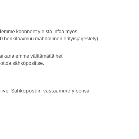
 Olemme koonneet yleistä infoa myös
 10 henkilöä/muu mahdollinen erityisjärjestely)
 aikana
emme välttämättä heti
ottoa
sähköpostitse
.
in viive. Sähköpostiin vastaamme yleensä