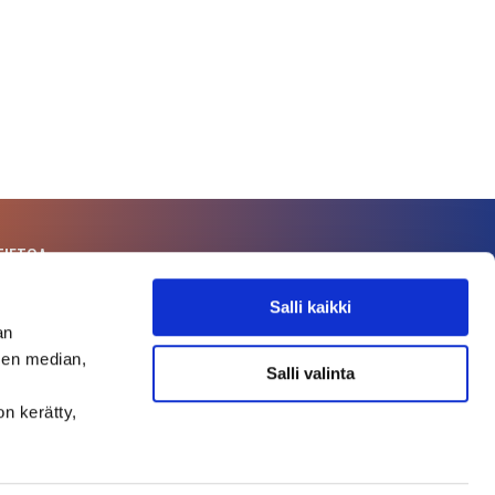
TIETOA
t
Salli kaikki
an
terin historiaa
sen median,
telmät
Salli valinta
ahtumia
on kerätty,