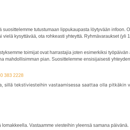
issä suosittelemme tutustumaan lippukaupasta löytyvään infoon.
 jäi vielä kysyttävää, ota rohkeasti yhteyttä. Ryhmävaraukset (yli
tyksemme toimijat ovat harrastajia joten esimerkiksi työpäivän
ina
mahdollisimman
pian.
Suosittelemme
ensisijaisesti
yhteyden
0 383 2228
aa, sillä tekstiviesteihin vastaamisessa saattaa olla pitkäk
ällä lomakkeella. Vastaamme viesteihin yleensä samana päivänä.